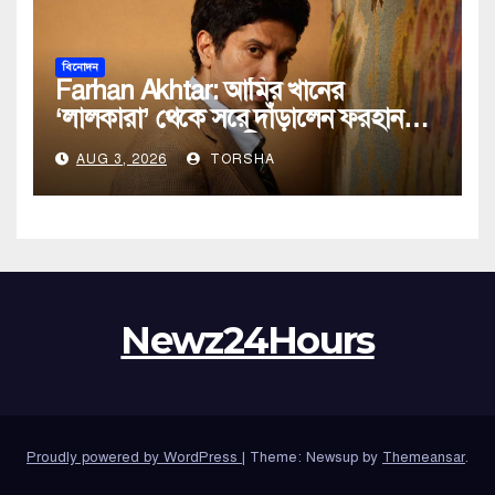
বিনোদন
Farhan Akhtar: আমির খানের
‘লালকারা’ থেকে সরে দাঁড়ালেন ফরহান
আখতার, সামনে এল সিদ্ধান্তের নেপথ্য
AUG 3, 2026
TORSHA
কারণ
Newz24Hours
Proudly powered by WordPress
|
Theme: Newsup by
Themeansar
.