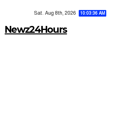
Skip
Sat. Aug 8th, 2026
to
10:03:37 AM
content
Newz24Hours