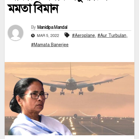
মমতা বিমান
By
Manidipa Mandal
,
,
#Aeroplane
#Aur Turbulan
MAR 5, 2022
#Mamata Banerjee