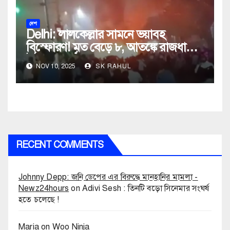
দেশ
Delhi: লালকেল্লার সামনে ভয়াবহ
বিস্ফোরণ! মৃত বেড়ে ৮, আতঙ্কে রাজধানী,
উঠছে নাশকতার আশঙ্কা
NOV 10, 2025
SK RAHUL
RECENT COMMENTS
Johnny Depp: জনি ডেপের এর বিরুদ্ধে মানহানির মামলা -
Newz24hours
on
Adivi Sesh : তিনটি বড়ো সিনেমার সংঘর্ষ
হতে চলেছে !
Maria
on
Woo Ninja