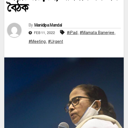
বৈঠক
By
Manidipa Mandal
,
,
#iPad
#Mamata Banerjee
FEB 11, 2022
,
#Meeting
#Urgent