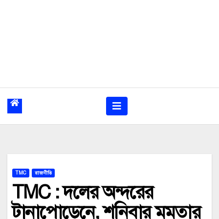
TMC
রাজনীতি
TMC : দলের অন্দরের
টানাপোড়েনে, শনিবার মমতার