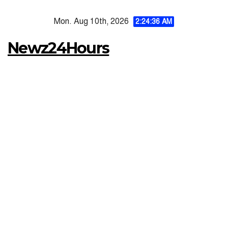
Skip
Mon. Aug 10th, 2026
to
2:24:37 AM
content
Newz24Hours