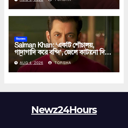
বিনোদন
Salman Khan: ‘একটি শৌচালয়,
গাদাগাদি করে বন্দি’, জেলে কাটানো দিনের
অভিজ্ঞতা শোনালেন সলমন খান
AUG 4, 2026
TORSHA
Newz24Hours