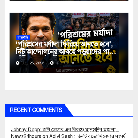
রাজনীতি
‘পরিশ্রমের মর্যাদা ফিরিয়ে আনতে হবে’,
নিট আন্দোলনের আবহে পড়ুয়াদের পাশে
দাঁড়িয়ে বার্তা শচীন তেন্ডুলকারের
JUL 25, 2026
TORSHA
RECENT COMMENTS
Johnny Depp: জনি ডেপের এর বিরুদ্ধে মানহানির মামলা -
Newz24hours
on
Adivi Sesh : তিনটি বড়ো সিনেমার সংঘর্ষ