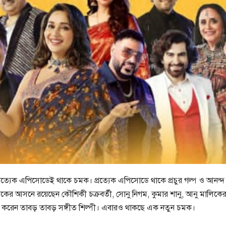
প্রত্যেক এপিসোডেই থাকে চমক। প্রত্যেক এপিসোডে থাকে প্রচুর গল্প ও আনন্দ
ারকের আসনে রয়েছেন কৌশিকী চক্রবর্তী, সোনু নিগম, কুমার শানু, আনু মালিকে
 করেন তাবড় তাবড় সঙ্গীত শিল্পী। এবারও থাকছে এক নতুন চমক।