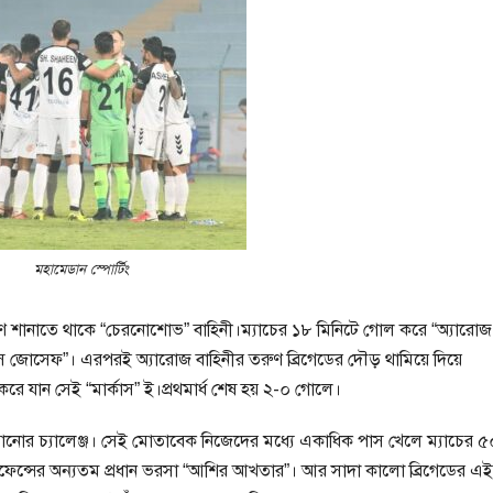
মহামেডান স্পোর্টিং
ণ শানাতে থাকে “চেরনোশোভ” বাহিনী।ম্যাচের ১৮ মিনিটে গোল করে “অ্যারোজ
স জোসেফ”। এরপরই অ্যারোজ বাহিনীর তরুণ ব্রিগেডের দৌড় থামিয়ে দিয়ে
করে যান সেই “মার্কাস” ই।প্রথমার্ধ শেষ হয় ২-০ গোলে।
বাড়ানোর চ্যালেঞ্জ। সেই মোতাবেক নিজেদের মধ্যে একাধিক পাস খেলে ম্যাচের ৫
িফেন্সের অন্যতম প্রধান ভরসা “আশির আখতার”। আর সাদা কালো ব্রিগেডের এই