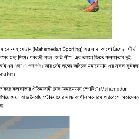
 সৌজন্যে-মহামেডান (Mahamedan Sporting) এর সাদা কালো ব্রিগেড। দীর্ঘ
য়ের মধ্য দিয়ে। পরবর্তী লক্ষ্য “আই লীগ” এর তকমা জিতে কলকাতার দুই
় লীগ “আইএসএল” এ পদার্পণ। আর সেই লক্ষ্যে অবিচল মহামেডান এর সকল ফুটবল
মার সিং।
 শুরু করে কলকাতার ঐতিহ্যবাহী ক্লাব “মহামেডান স্পোর্টিং” (Mahamedan
়ে দেয়। আজ নৈহাটি স্টেডিয়ামের সান্ধ্যকালীন মনোরম পরিবেশে “মহামেডা
ধে।