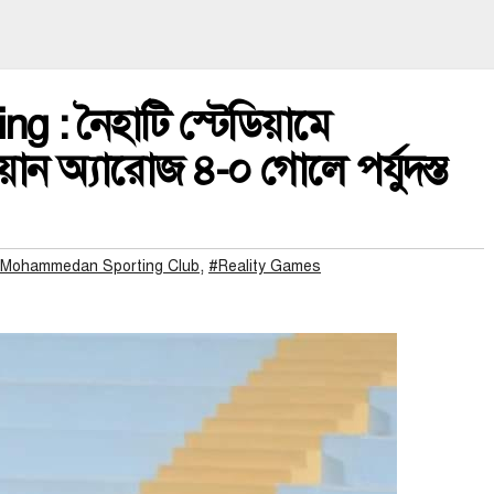
: নৈহাটি স্টেডিয়ামে
়ান অ্যারোজ ৪-০ গোলে পর্যুদস্ত
,
Mohammedan Sporting Club
#Reality Games