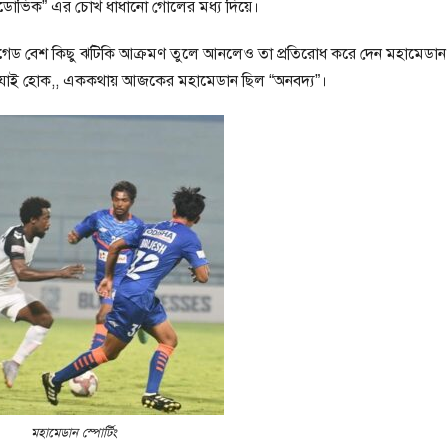
 রুডোভিক” এর চোখ ধাঁধানো গোলের মধ্য দিয়ে।
ব্রিগেড বেশ কিছু ঝটিকি আক্রমণ তুলে আনলেও তা প্রতিরোধ করে দেন মহামেডান
ররা। যাই হোক,, এককথায় আজকের মহামেডান ছিল “অনবদ্য”।
মহামেডান স্পোর্টিং