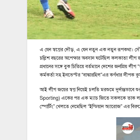
এ যেন স্বপ্নের দৌড়, এ যেন নতুন এক নতুন রূপকথা।
চল্লিশ বছরের অপেক্ষার অবসান ঘটেছিল কলকাতা লীগ জ
প্রধানের সঙ্গে বুক চিতিয়ে বর্তমানে দেশের জনপ্রিয
কর্মকর্তা সহ ইনভেস্টর “বাঙ্কারহিল”এর কর্ণধার দীপক কু
আই লীগ জয়ের স্বপ্ন নিয়েই চলতি মরশুমে দুর্দান্তভাবে
Sporting) একের পর এক ম্যাচ জিতে সকলকে তাক লাগিয
স্পোর্টিং” খেলতে নেমেছিল “ইন্ডিয়ান অ্যারোজ” এর বিরুদ্