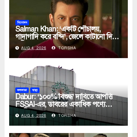
বিনোদন
Salman Khan: ‘একটি শৌচালয়,
গাদাগাদি করে বন্দি’, জেলে কাটানো দিনের
অভিজ্ঞতা শোনালেন সলমন খান
AUG 4, 2026
TORSHA
কলকাতা
স্বাস্থ্য
Dabur: ‘১০০% বিশুদ্ধ’ দাবিতে আপত্তি
FSSAI-এর, ডাবরের একাধিক পণ্যে
নোটিস
AUG 4, 2026
TORSHA