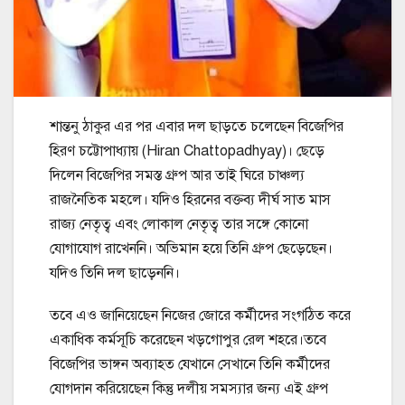
শান্তনু ঠাকুর এর পর এবার দল ছাড়তে চলেছেন বিজেপির
হিরণ চট্টোপাধ্যায় (Hiran Chattopadhyay)। ছেড়ে
দিলেন বিজেপির সমস্ত গ্রুপ আর তাই ঘিরে চাঞ্চল্য
রাজনৈতিক মহলে। যদিও হিরনের বক্তব্য দীর্ঘ সাত মাস
রাজ্য নেতৃত্ব এবং লোকাল নেতৃত্ব তার সঙ্গে কোনো
যোগাযোগ রাখেননি। অভিমান হয়ে তিনি গ্রুপ ছেড়েছেন।
যদিও তিনি দল ছাড়েননি।
তবে এও জানিয়েছেন নিজের জোরে কর্মীদের সংগঠিত করে
একাধিক কর্মসূচি করেছেন খড়গোপুর রেল শহরে।তবে
বিজেপির ভাঙ্গন অব্যাহত যেখানে সেখানে তিনি কর্মীদের
যোগদান করিয়েছেন কিন্তু দলীয় সমস্যার জন্য এই গ্রুপ