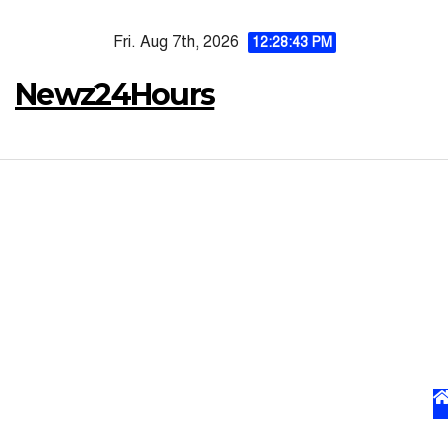
Skip
Fri. Aug 7th, 2026
to
12:28:44 PM
content
Newz24Hours