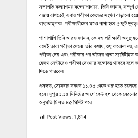
সভাপতি কল্যাণময় বন্দ্যোপাধ্যায়৷ তিনি জানান, সম্পূর্ণ ক
বজায় রাখতেই এবার পরীক্ষা কেন্দ্রের সংখ্যা বাড়ানো হয
বাধ্যতামূলক৷ পরীক্ষার্থীদের মধ্যে রাখা হবে ৫ ফুট দূরত্ব
পাশাপাশি তিনি আরও জানান, কোনও পরীক্ষার্থী অসুস্থ হয
বসেই তারা পরীক্ষা দেবে৷ তাঁর কথায়, শুধু করোনা নয়,
পরীক্ষা দেয় এবং পরীক্ষার পর তাঁদের খাতা স্যানিটাইড ক
হেলথ সেন্টারেও পরীক্ষা দেওয়ার বন্দোবস্ত থাকবে বলে জ
দিতে পারবেন৷
প্রসঙ্গত, সোমবার সকাল ১১.৪৫ থেকে শুরু হতে চলেছে মাধ
হবে। দুপুর ১.১৫ মিনিটের আগে কেউ হল থেকে বেরনোর
অনুমতি মিলত ৪৫ মিনিট পরে।
Post Views:
1,814