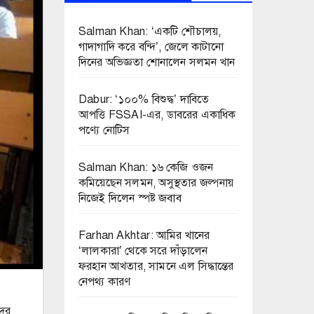
Salman Khan: ‘একটি শৌচালয়,
গাদাগাদি করে বন্দি’, জেলে কাটানো
দিনের অভিজ্ঞতা শোনালেন সলমন খান
Dabur: ‘১০০% বিশুদ্ধ’ দাবিতে
আপত্তি FSSAI-এর, ডাবরের একাধিক
পণ্যে নোটিস
Salman Khan: ১৬ কেজি ওজন
কমিয়েছেন সলমন, অসুস্থতার জল্পনায়
নিজেই দিলেন স্পষ্ট জবাব
Farhan Akhtar: আমির খানের
‘লালকারা’ থেকে সরে দাঁড়ালেন
ফরহান আখতার, সামনে এল সিদ্ধান্তের
নেপথ্য কারণ
দের