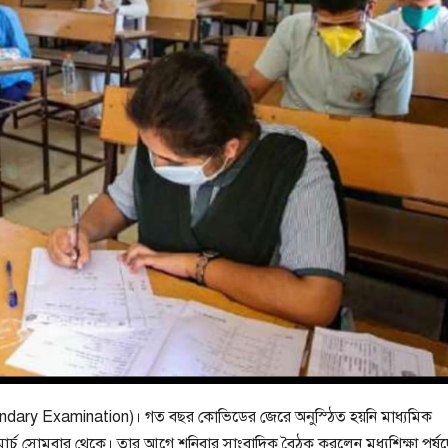
econdary Examination)। গত বছর কোভিডের জেরে অনুস্ঠিত হয়নি মাধ্যমিক
 মার্চ সোমবার থেকে। তার আগে শনিবার সাংবাদিক বৈঠক করলেন মধ্যশিক্ষা পর্ষ