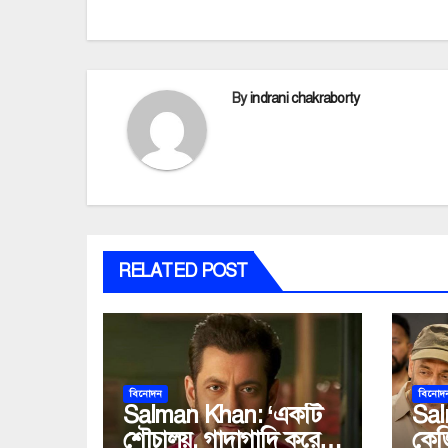
navigation
By
indrani chakraborty
RELATED POST
বিনোদন
বিনোদ
Salman Khan: ‘একটি
Sal
শৌচালয়, গাদাগাদি করে
কেজ