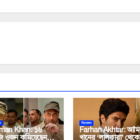
ন
বিনোদন
man Khan: ১৬
Farhan Akhtar: আমি
ি ওজন কমিয়েছেন
খানের ‘লালকারা’ থেকে