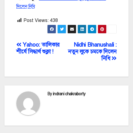
দিলেন নিধি
Post Views:
438
Post
Yahoo: তালিকার
Nidhi Bhanushali :
শীর্ষে সিদ্ধার্থ শুক্লা !
নতুন লুকে চমকে দিলেন
navigation
নিধি
By
indrani chakraborty