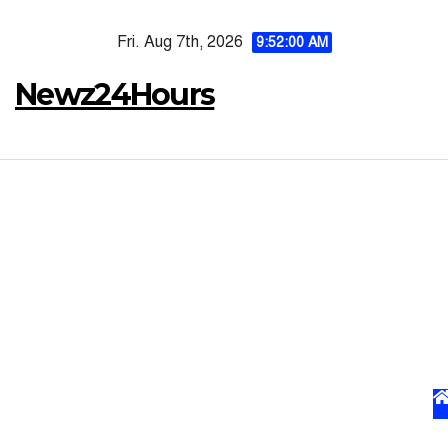
Skip
Fri. Aug 7th, 2026
to
9:52:01 AM
content
Newz24Hours