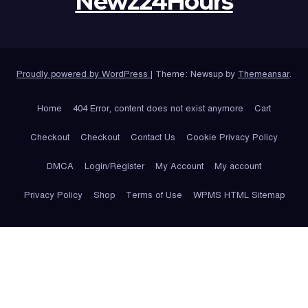
Newz24Hours
Proudly powered by WordPress
|
Theme: Newsup by
Themeansar
.
Home
404 Error, content does not exist anymore
Cart
Checkout
Checkout
Contact Us
Cookie Privacy Policy
DMCA
Login/Register
My Account
My account
Privacy Policy
Shop
Terms of Use
WPMS HTML Sitemap