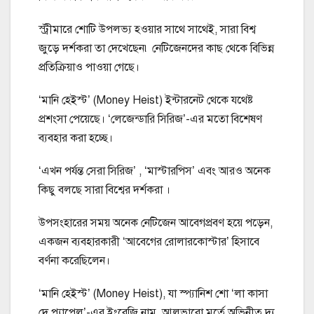
স্ট্রীমারে শোটি উপলভ্য হওয়ার সাথে সাথেই, সারা বিশ্ব
জুড়ে দর্শকরা তা দেখেছেন৷ নেটিজেনদের কাছ থেকে বিভিন্ন
প্রতিক্রিয়াও পাওয়া গেছে।
‘মানি হেইস্ট’ (Money Heist) ইন্টারনেট থেকে যথেষ্ট
প্রশংসা পেয়েছে। ‘লেজেন্ডারি সিরিজ’-এর মতো বিশেষণ
ব্যবহার করা হচ্ছে।
‘এখন পর্যন্ত সেরা সিরিজ’ , ‘মাস্টারপিস’ এবং আরও অনেক
কিছু বলছে সারা বিশ্বের দর্শকরা ।
উপসংহারের সময় অনেক নেটিজেন আবেগপ্রবণ হয়ে পড়েন,
একজন ব্যবহারকারী ‘আবেগের রোলারকোস্টার’ হিসাবে
বর্ণনা করেছিলেন।
‘মানি হেইস্ট’ (Money Heist), যা স্প্যানিশ শো ‘লা কাসা
দে প্যাপেল’-এর ইংরেজি নাম, আলভারো মর্তে অভিনীত দ্য